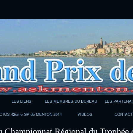
Aller
au
contenu
LES LIENS
LES MEMBRES DU BUREAU
LES PARTENA
OTOS 42ème GP de MENTON 2014
VIDEOS
CONTACT
u Championnat Régional du Trophée 