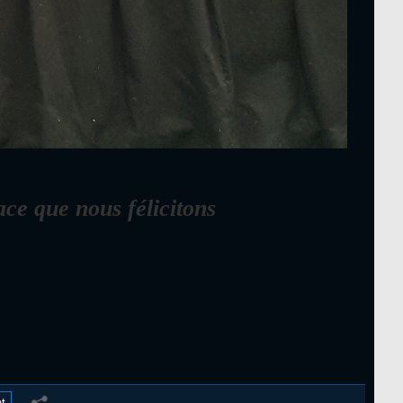
e que nous félicitons
t