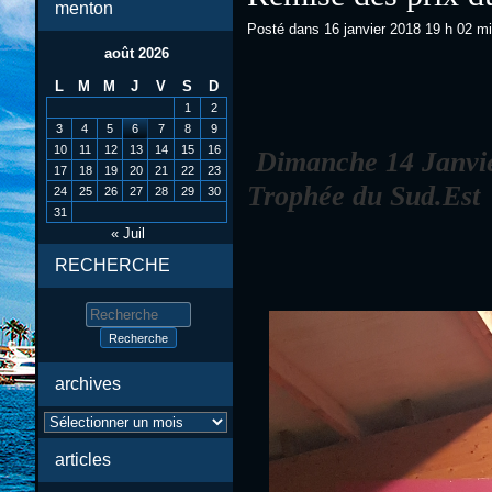
menton
Posté dans
16 janvier 2018 19 h 02 m
août 2026
L
M
M
J
V
S
D
1
2
3
4
5
6
7
8
9
10
11
12
13
14
15
16
Dimanche 14 Janvi
17
18
19
20
21
22
23
Trophée du Sud.Est
24
25
26
27
28
29
30
31
« Juil
RECHERCHE
Search
for:
archives
archives
articles