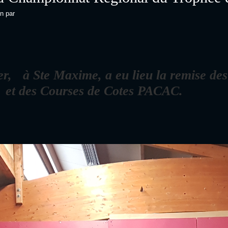
PATRICK
in
par
VAROTTO
er,
à Ste Maxime, a eu lieu la remise d
et des Courses de Cotes PACAC.