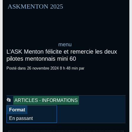
Aller
ASKMENTON 2025
au
contenu
menu
L’ASK Menton félicite et remercie les deux
pilotes mentonnais mini 60
PATRICK
Posté dans
26 novembre 2024 8 h 48 min
par
VAROTTO
Cet
📂
ARTICLES - INFORMATIONS
article
Format
a
En passant
été
publié