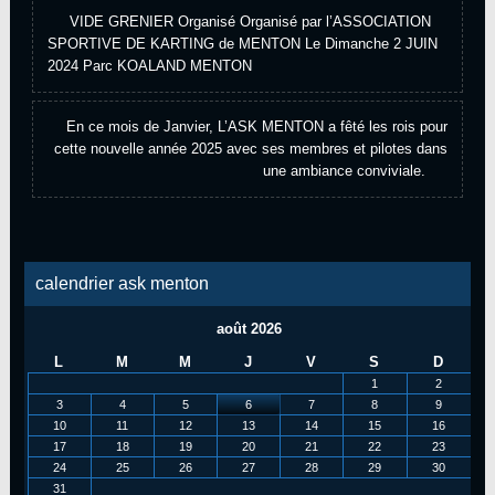
VIDE GRENIER Organisé Organisé par l’ASSOCIATION
dans
SPORTIVE DE KARTING de MENTON Le Dimanche 2 JUIN
2024 Parc KOALAND MENTON
En ce mois de Janvier, L’ASK MENTON a fêté les rois pour
cette nouvelle année 2025 avec ses membres et pilotes dans
une ambiance conviviale.
calendrier ask menton
août 2026
L
M
M
J
V
S
D
1
2
3
4
5
6
7
8
9
10
11
12
13
14
15
16
17
18
19
20
21
22
23
24
25
26
27
28
29
30
31