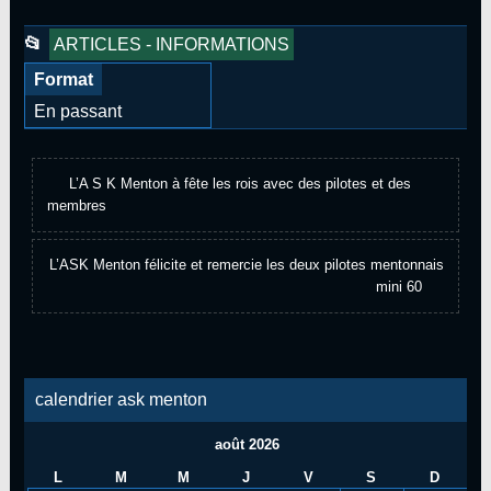
Cet
📂
ARTICLES - INFORMATIONS
article
Format
a
En passant
été
publié
L’A S K Menton à fête les rois avec des pilotes et des
dans
membres
L’ASK Menton félicite et remercie les deux pilotes mentonnais
mini 60
calendrier ask menton
août 2026
L
M
M
J
V
S
D